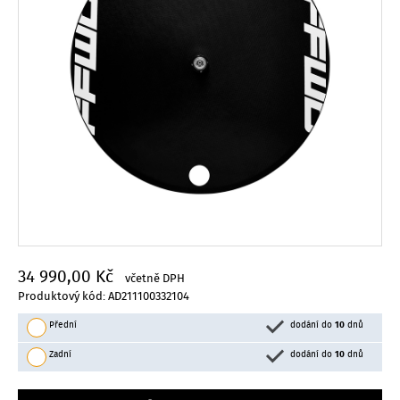
34 990,00 Kč
včetně DPH
Produktový kód: AD211100332104
Přední
dodání do
10
dnů
Zadní
dodání do
10
dnů