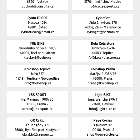
68201, Vyškov
37701, Jindřichův Hradec
obchod@consulta.cz
info@cycleexperts.cz
Cyklo FRIEDE
CykloGat
Husova 1034
třída 3. května 878
43801, Žatec
76302, Zlín - Malenovice
cyklofriede@email.cz
cyklogat@seznam.cz
FUN BIKE
Kola Kola store
Národního odboje 598/7
Duchcovská 434
40003, Ústí nad Labem
41503, Teplice
kleckerf@volny.cz
info@kolakolastore.cz
Koloshop Teplice
Koloshop Praha
Míru 577
Matějská 2352/76
417 31, Teplice - Novosedlice
16000, Praha
info@koloshop.cz
praha@koloshop.cz
LBS SPORT
Light BIKE
Na Maninách 900/50
Jana Wericha 399/1
17000, Praha 7
73601, Havířov
servis@lbs-sport.cz
info@lightbike.cz
OK Cyklo
Pavé Cycles
Čs. brigády 331
Chvalova 12
76861, Bystřice pod Hostýnem
130 00, Praha 3
okcyklo@seznam.cz
shop@pavecycles.cz