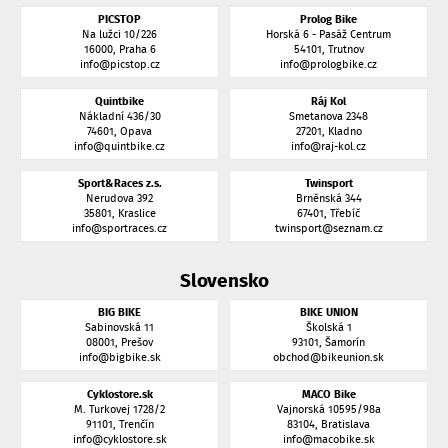
PICSTOP
Prolog Bike
Na lužci 10/226
Horská 6 - Pasáž Centrum
16000, Praha 6
54101, Trutnov
info@picstop.cz
info@prologbike.cz
Quintbike
Ráj Kol
Nákladní 436/30
Smetanova 2348
74601, Opava
27201, Kladno
info@quintbike.cz
info@raj-kol.cz
Sport&Races z.s.
Twinsport
Nerudova 392
Brněnská 344
35801, Kraslice
67401, Třebíč
info@sportraces.cz
twinsport@seznam.cz
Slovensko
BIG BIKE
BIKE UNION
Sabinovská 11
Školská 1
08001, Prešov
93101, Šamorín
info@bigbike.sk
obchod@bikeunion.sk
Cyklostore.sk
MACO Bike
M. Turkovej 1728/2
Vajnorská 10595/98a
91101, Trenčín
83104, Bratislava
info@cyklostore.sk
info@macobike.sk