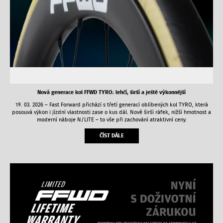
Nová generace kol FFWD TYRO: lehčí, širší a ještě výkonnější
19. 03. 2026 – Fast Forward přichází s třetí generací oblíbených kol TYRO, která
posouvá výkon i jízdní vlastnosti zase o kus dál. Nově širší ráfek, nižší hmotnost a
moderní náboje N/LITE – to vše při zachování atraktivní ceny.
ČÍST DÁLE