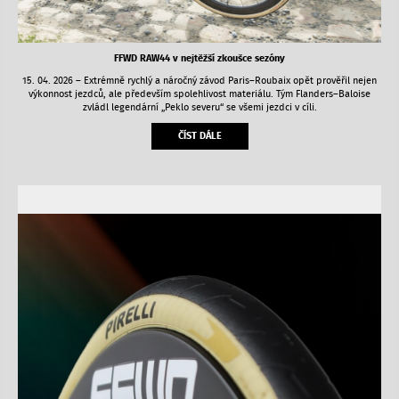
FFWD RAW44 v nejtěžší zkoušce sezóny
15. 04. 2026 – Extrémně rychlý a náročný závod Paris–Roubaix opět prověřil nejen
výkonnost jezdců, ale především spolehlivost materiálu. Tým Flanders–Baloise
zvládl legendární „Peklo severu“ se všemi jezdci v cíli.
ČÍST DÁLE