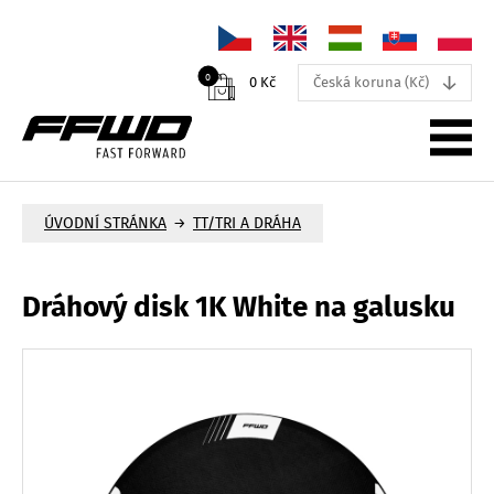
↓
0
0 Kč
Česká koruna (Kč)
PRODUKTY
ÚVODNÍ STRÁNKA
TT/TRI A DRÁHA
→
NOVINKY
Dráhový disk 1K White na galusku
PODPORA