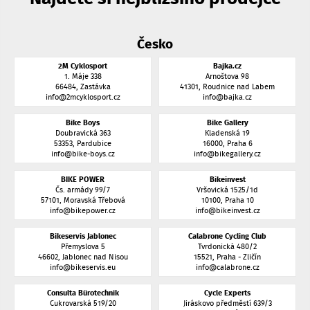
Česko
2M Cyklosport
Bajka.cz
1. Máje 338
Arnoštova 98
66484, Zastávka
41301, Roudnice nad Labem
info@2mcyklosport.cz
info@bajka.cz
Bike Boys
Bike Gallery
Doubravická 363
Kladenská 19
53353, Pardubice
16000, Praha 6
info@bike-boys.cz
info@bikegallery.cz
BIKE POWER
Bikeinvest
Čs. armády 99/7
Vršovická 1525/1d
57101, Moravská Třebová
10100, Praha 10
info@bikepower.cz
info@bikeinvest.cz
Bikeservis Jablonec
Calabrone Cycling Club
Přemyslova 5
Tvrdonická 480/2
46602, Jablonec nad Nisou
15521, Praha - Zličín
info@bikeservis.eu
info@calabrone.cz
Consulta Bürotechnik
Cycle Experts
Cukrovarská 519/20
Jiráskovo předměstí 639/3