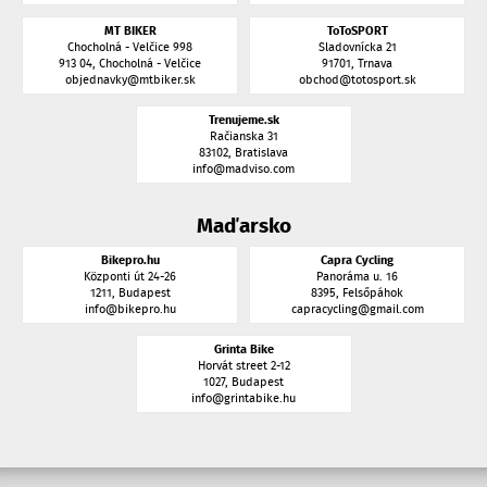
MT BIKER
ToToSPORT
Chocholná - Velčice 998
Sladovnícka 21
913 04, Chocholná - Velčice
91701, Trnava
objednavky@mtbiker.sk
obchod@totosport.sk
Trenujeme.sk
Račianska 31
83102, Bratislava
info@madviso.com
Maďarsko
Bikepro.hu
Capra Cycling
Központi út 24-26
Panoráma u. 16
1211, Budapest
8395, Felsőpáhok
info@bikepro.hu
capracycling@gmail.com
Grinta Bike
Horvát street 2-12
1027, Budapest
info@grintabike.hu