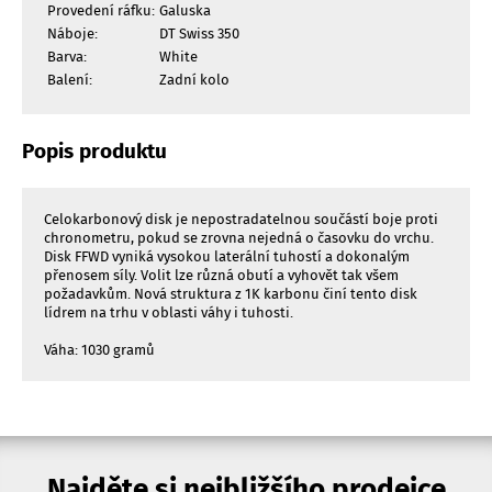
Provedení ráfku:
Galuska
Náboje:
DT Swiss 350
Barva:
White
Balení:
Zadní kolo
Popis produktu
Celokarbonový disk je nepostradatelnou součástí boje proti
chronometru, pokud se zrovna nejedná o časovku do vrchu.
Disk FFWD vyniká vysokou laterální tuhostí a dokonalým
přenosem síly. Volit lze různá obutí a vyhovět tak všem
požadavkům. Nová struktura z 1K karbonu činí tento disk
lídrem na trhu v oblasti váhy i tuhosti.
Váha: 1030 gramů
Najděte si nejbližšího prodejce