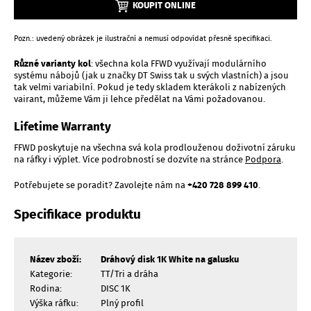
KOUPIT ONLINE
Pozn.: uvedený obrázek je ilustrační a nemusí odpovídat přesně specifikaci.
Různé varianty kol
: všechna kola FFWD využívají modulárního
systému nábojů (jak u značky DT Swiss tak u svých vlastních) a jsou
tak velmi variabilní. Pokud je tedy skladem kterákoli z nabízených
vairant, můžeme Vám ji lehce předělat na Vámi požadovanou.
Lifetime Warranty
FFWD poskytuje na všechna svá kola prodlouženou doživotní záruku
na ráfky i výplet. Více podrobností se dozvíte na stránce
Podpora
.
Potřebujete se poradit? Zavolejte nám na
+420 728 899 410
.
Specifikace produktu
Název zboží:
Dráhový disk 1K White na galusku
Kategorie:
TT/Tri a dráha
Rodina:
DISC 1K
Výška ráfku:
Plný profil