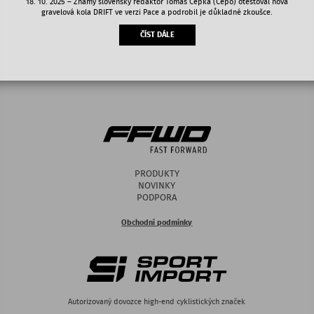
18. 10. 2025 – Známý slovenský redaktor Tomáš Cepka (Cepo) otestoval nová
gravelová kola DRIFT ve verzi Pace a podrobil je důkladné zkoušce.
ČÍST DÁLE
PRODUKTY
NOVINKY
PODPORA
Obchodní podmínky
Autorizovaný dovozce high-end cyklistických značek