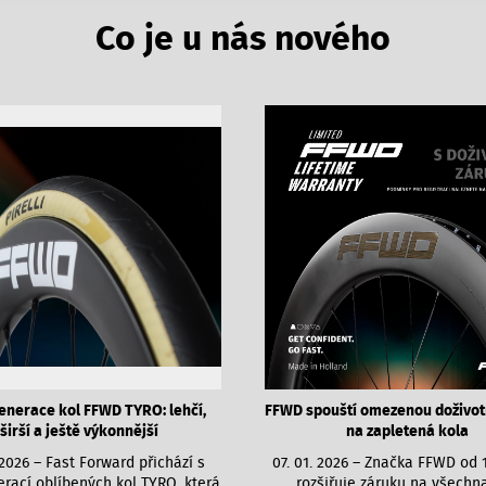
Co je u nás nového
enerace kol FFWD TYRO: lehčí,
FFWD spouští omezenou doživot
širší a ještě výkonnější
na zapletená kola
 2026 – Fast Forward přichází s
07. 01. 2026 – Značka FFWD od 1
erací oblíbených kol TYRO, která
rozšiřuje záruku na všechn