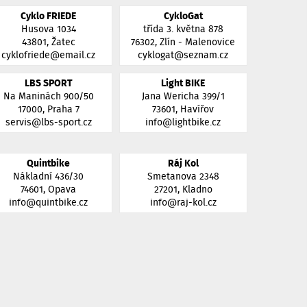
Cyklo FRIEDE
CykloGat
Husova 1034
třída 3. května 878
43801, Žatec
76302, Zlín - Malenovice
cyklofriede@email.cz
cyklogat@seznam.cz
LBS SPORT
Light BIKE
Na Maninách 900/50
Jana Wericha 399/1
17000, Praha 7
73601, Havířov
servis@lbs-sport.cz
info@lightbike.cz
Quintbike
Ráj Kol
Nákladní 436/30
Smetanova 2348
74601, Opava
27201, Kladno
info@quintbike.cz
info@raj-kol.cz