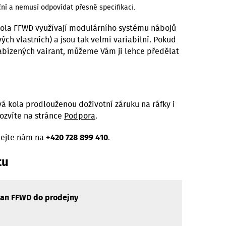
ční a nemusí odpovídat přesně specifikaci.
kola FFWD využívají modulárního systému nábojů
vých vlastních) a jsou tak velmi variabilní. Pokud
nabízených vairant, můžeme Vám ji lehce předělat
á kola prodlouženou doživotní záruku na ráfky i
dozvíte na stránce
Podpora
.
lejte nám na
+420 728 899 410
.
tu
jan FFWD do prodejny