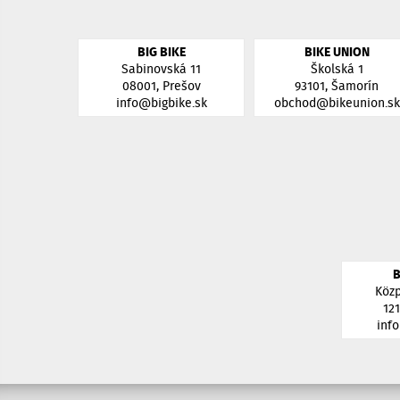
BIG BIKE
BIKE UNION
Sabinovská 11
Školská 1
08001, Prešov
93101, Šamorín
info@bigbike.sk
obchod@bikeunion.sk
B
Közp
12
inf