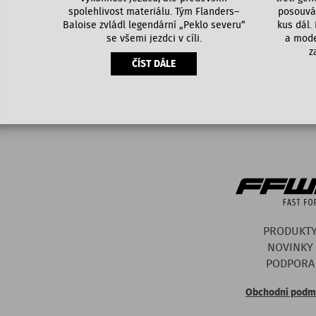
spolehlivost materiálu. Tým Flanders–
posouvá 
Baloise zvládl legendární „Peklo severu“
kus dál.
se všemi jezdci v cíli.
a mode
z
ČÍST DÁLE
PRODUKT
NOVINKY
PODPORA
Obchodní podm