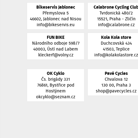
Bikeservis Jablonec
Calabrone Cycling Clu
Přemyslova 5
Tvrdonická 480/2
46602, Jablonec nad Nisou
15521, Praha - Zličín
info@bikeservis.eu
info@calabrone.cz
FUN BIKE
Kola Kola store
Národního odboje 598/7
Duchcovská 434
40003, Ústí nad Labem
41503, Teplice
kleckerf@volny.cz
info@kolakolastore.c
OK Cyklo
Pavé Cycles
Čs. brigády 331
Chvalova 12
76861, Bystřice pod
130 00, Praha 3
Hostýnem
shop@pavecycles.cz
okcyklo@seznam.cz