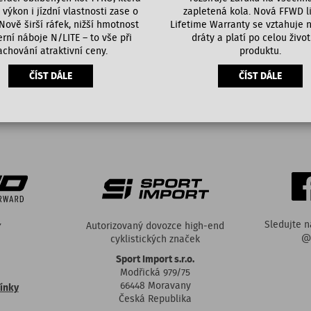
výkon i jízdní vlastnosti zase o
zapletená kola. Nová FFWD l
 Nově širší ráfek, nižší hmotnost
Lifetime Warranty se vztahuje n
rní náboje N/LITE – to vše při
dráty a platí po celou živo
achování atraktivní ceny.
produktu.
ČÍST DÁLE
ČÍST DÁLE
Sledujte n
Y
Autorizovaný dovozce high-end
@
cyklistických značek
Sport Import s.r.o.
Modřická 979/75
66448 Moravany
ínky
Česká Republika