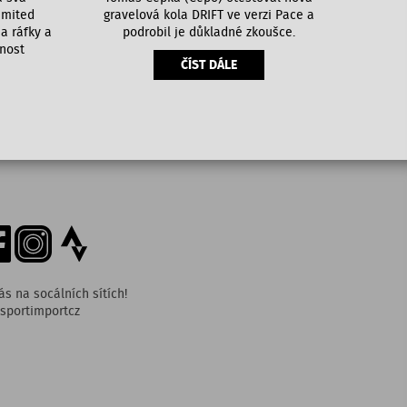
imited
gravelová kola DRIFT ve verzi Pace a
a ráfky a
podrobil je důkladné zkoušce.
tnost
ČÍST DÁLE
ás na socálních sítích!
sportimportcz