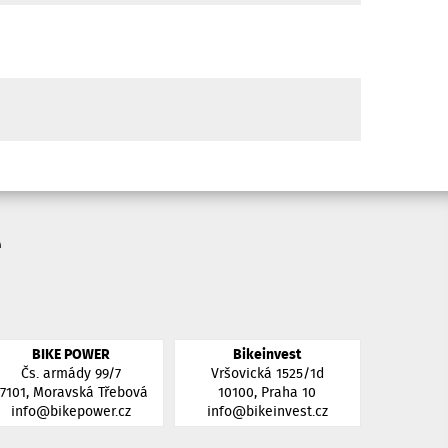
e
BIKE POWER
Bikeinvest
Čs. armády 99/7
Vršovická 1525/1d
57101, Moravská Třebová
10100, Praha 10
info@bikepower.cz
info@bikeinvest.cz