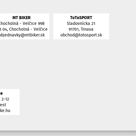
MT BIKER
ToToSPORT
Chocholná - Velčice 998
Sladovnícka 21
3 04, Chocholná - Velčice
91701, Trnava
objednavky@mtbiker.sk
obchod@totosport.sk
ke
 2-12
est
ke.hu