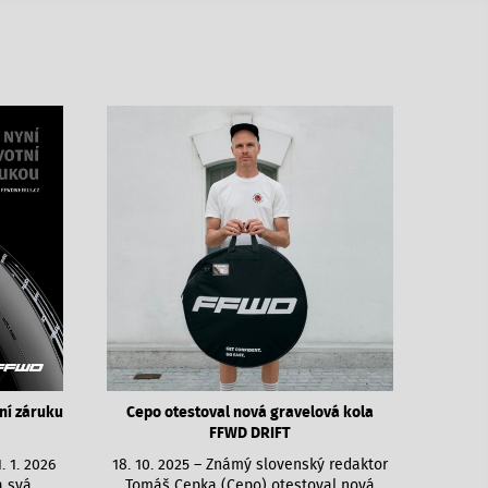
ní záruku
Cepo otestoval nová gravelová kola
FFWD DRIFT
. 1. 2026
18. 10. 2025 – Známý slovenský redaktor
a svá
Tomáš Cepka (Cepo) otestoval nová