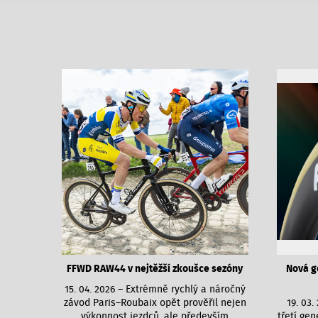
FFWD RAW44 v nejtěžší zkoušce sezóny
Nová g
15. 04. 2026 – Extrémně rychlý a náročný
závod Paris–Roubaix opět prověřil nejen
19. 03.
výkonnost jezdců, ale především
třetí gen