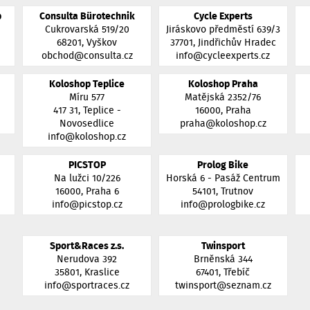
b
Consulta Bürotechnik
Cycle Experts
Cukrovarská 519/20
Jiráskovo předměstí 639/3
68201, Vyškov
37701, Jindřichův Hradec
obchod@consulta.cz
info@cycleexperts.cz
Koloshop Teplice
Koloshop Praha
Míru 577
Matějská 2352/76
417 31, Teplice -
16000, Praha
z
Novosedlice
praha@koloshop.cz
info@koloshop.cz
PICSTOP
Prolog Bike
Na lužci 10/226
Horská 6 - Pasáž Centrum
16000, Praha 6
54101, Trutnov
info@picstop.cz
info@prologbike.cz
Sport&Races z.s.
Twinsport
Nerudova 392
Brněnská 344
35801, Kraslice
67401, Třebíč
info@sportraces.cz
twinsport@seznam.cz