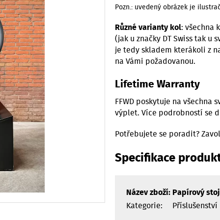
Pozn.: uvedený obrázek je ilustra
Různé varianty kol
: všechna 
(jak u značky DT Swiss tak u s
je tedy skladem kterákoli z 
na Vámi požadovanou.
Lifetime Warranty
FFWD poskytuje na všechna sv
výplet. Více podrobností se 
Potřebujete se poradit? Zavo
Specifikace produk
Název zboží:
Papírový sto
Kategorie:
Příslušenství